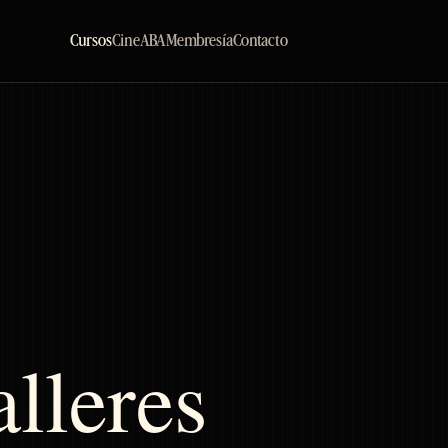
Cursos
Cine
ABA
Membresía
Contacto
alleres