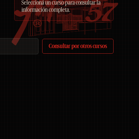
Seleccioná un curso para consultar la
información completa.
Consultar por otros cursos